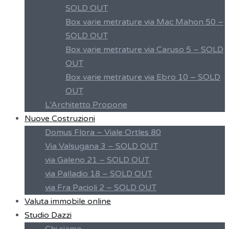
SOLD OUT
Box varie metrature via Mac Mahon 50 –
SOLD OUT
Box varie metrature via Caruso 5 – SOLD
OUT
Box varie metrature via Ebro 10 – SOLD
OUT
L’Architetto Propone
Nuove Costruzioni
Domus Flora – Viale Ortles 80
Via Valsugana 3 – SOLD OUT
via Galeno 21 – SOLD OUT
via Palladio 18 – SOLD OUT
via Fra Pacioli 2 – SOLD OUT
Valuta immobile online
Studio Dazzi