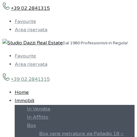
+39 02 2841315
Favourite
Area riservata
Dal 1980 Professionisti in Regola!
Favourite
Area riservata
+39 02 2841315
Home
Immobili
In Vendita
In Affitto
Box
Box varie metrature via Palladio 18 –